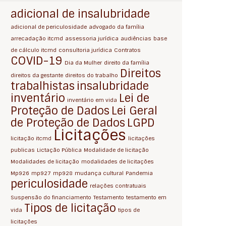
adicional de insalubridade
adicional de periculosidade
advogado da família
arrecadação itcmd
assessoria jurídica
audiências
base
de cálculo itcmd
consultoria jurídica
Contratos
COVID-19
Dia da Mulher
direito da família
Direitos
direitos da gestante
direitos do trabalho
trabalhistas
insalubridade
inventário
Lei de
inventário em vida
Proteção de Dados
Lei Geral
de Proteção de Dados
LGPD
Licitações
licitação itcmd
licitações
publicas
Lictação Pública
Modalidade de licitação
Modalidades de licitação
modalidades de licitações
Mp926
mp927
mp928
mudança cultural
Pandemia
periculosidade
relações contratuais
Suspensão do financiamento
Testamento
testamento em
Tipos de licitação
vida
tipos de
licitações