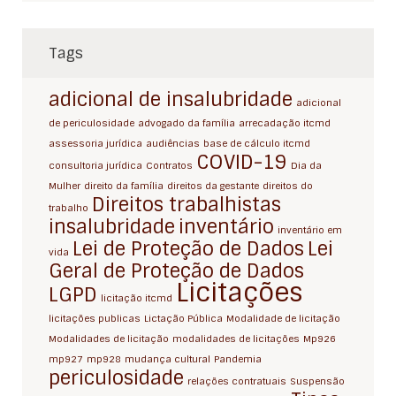
Tags
adicional de insalubridade
adicional
de periculosidade
advogado da família
arrecadação itcmd
assessoria jurídica
audiências
base de cálculo itcmd
COVID-19
consultoria jurídica
Contratos
Dia da
Mulher
direito da família
direitos da gestante
direitos do
Direitos trabalhistas
trabalho
insalubridade
inventário
inventário em
Lei de Proteção de Dados
Lei
vida
Geral de Proteção de Dados
Licitações
LGPD
licitação itcmd
licitações publicas
Lictação Pública
Modalidade de licitação
Modalidades de licitação
modalidades de licitações
Mp926
mp927
mp928
mudança cultural
Pandemia
periculosidade
relações contratuais
Suspensão