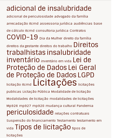
adicional de insalubridade
adicional de periculosidade
advogado da família
arrecadação itcmd
assessoria jurídica
audiências
base
de cálculo itcmd
consultoria jurídica
Contratos
COVID-19
Dia da Mulher
direito da família
Direitos
direitos da gestante
direitos do trabalho
trabalhistas
insalubridade
inventário
Lei de
inventário em vida
Proteção de Dados
Lei Geral
de Proteção de Dados
LGPD
Licitações
licitação itcmd
licitações
publicas
Lictação Pública
Modalidade de licitação
Modalidades de licitação
modalidades de licitações
Mp926
mp927
mp928
mudança cultural
Pandemia
periculosidade
relações contratuais
Suspensão do financiamento
Testamento
testamento em
Tipos de licitação
vida
tipos de
licitações