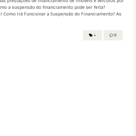
uas prestações de financiamento de imóveis e veículos por
 como a suspensão do financiamento pode ser feita?
es! Como Irá Funcionar a Suspensão do Financiamento? As
+
0