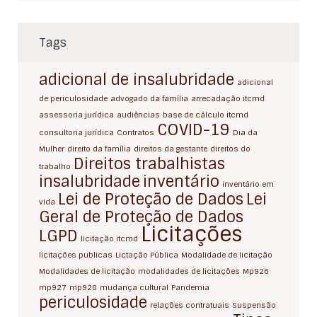
Tags
adicional de insalubridade
adicional
de periculosidade
advogado da família
arrecadação itcmd
assessoria jurídica
audiências
base de cálculo itcmd
COVID-19
consultoria jurídica
Contratos
Dia da
Mulher
direito da família
direitos da gestante
direitos do
Direitos trabalhistas
trabalho
insalubridade
inventário
inventário em
Lei de Proteção de Dados
Lei
vida
Geral de Proteção de Dados
Licitações
LGPD
licitação itcmd
licitações publicas
Lictação Pública
Modalidade de licitação
Modalidades de licitação
modalidades de licitações
Mp926
mp927
mp928
mudança cultural
Pandemia
periculosidade
relações contratuais
Suspensão