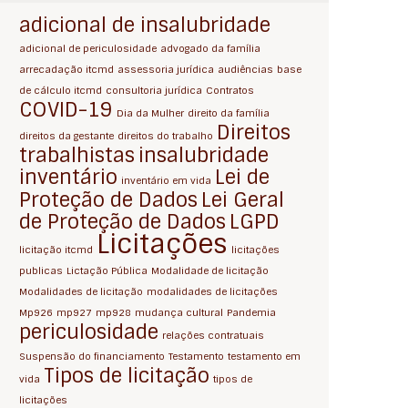
adicional de insalubridade
adicional de periculosidade
advogado da família
arrecadação itcmd
assessoria jurídica
audiências
base
de cálculo itcmd
consultoria jurídica
Contratos
COVID-19
Dia da Mulher
direito da família
Direitos
direitos da gestante
direitos do trabalho
trabalhistas
insalubridade
inventário
Lei de
inventário em vida
Proteção de Dados
Lei Geral
de Proteção de Dados
LGPD
Licitações
licitação itcmd
licitações
publicas
Lictação Pública
Modalidade de licitação
Modalidades de licitação
modalidades de licitações
Mp926
mp927
mp928
mudança cultural
Pandemia
periculosidade
relações contratuais
Suspensão do financiamento
Testamento
testamento em
Tipos de licitação
vida
tipos de
licitações