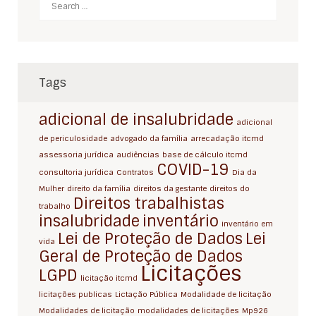
Search
Tags
adicional de insalubridade
adicional
de periculosidade
advogado da família
arrecadação itcmd
assessoria jurídica
audiências
base de cálculo itcmd
COVID-19
consultoria jurídica
Contratos
Dia da
Mulher
direito da família
direitos da gestante
direitos do
Direitos trabalhistas
trabalho
insalubridade
inventário
inventário em
Lei de Proteção de Dados
Lei
vida
Geral de Proteção de Dados
Licitações
LGPD
licitação itcmd
licitações publicas
Lictação Pública
Modalidade de licitação
Modalidades de licitação
modalidades de licitações
Mp926