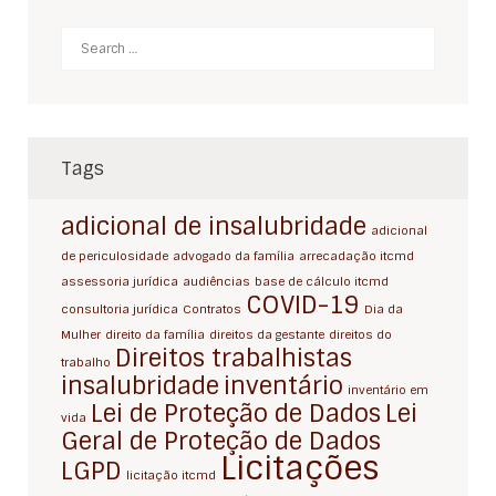
Search
Tags
adicional de insalubridade
adicional
de periculosidade
advogado da família
arrecadação itcmd
assessoria jurídica
audiências
base de cálculo itcmd
COVID-19
consultoria jurídica
Contratos
Dia da
Mulher
direito da família
direitos da gestante
direitos do
Direitos trabalhistas
trabalho
insalubridade
inventário
inventário em
Lei de Proteção de Dados
Lei
vida
Geral de Proteção de Dados
Licitações
LGPD
licitação itcmd