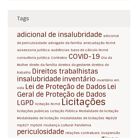
Tags
adicional de insalubridade
adicional
de periculosidade
advogado da família
arrecadação itcmd
assessoria jurídica
audiências
base de cálculo itcmd
COVID-19
consultoria jurídica
Contratos
Dia da
Mulher
direito da família
direitos da gestante
direitos do
Direitos trabalhistas
trabalho
insalubridade
inventário
inventário em
Lei de Proteção de Dados
Lei
vida
Geral de Proteção de Dados
Licitações
LGPD
licitação itcmd
licitações publicas
Lictação Pública
Modalidade de licitação
Modalidades de licitação
modalidades de licitações
Mp926
mp927
mp928
mudança cultural
Pandemia
periculosidade
relações contratuais
Suspensão