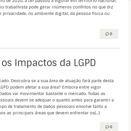
o de 2020, a Lei passou a vigorar em território nacional.
o trabalhista pode gerar inúmeros conflitos no que diz
e privacidade, no ambiente digital, da pessoa física ou
0
r os Impactos da LGPD
o. Descubra se a sua área de atuação fará parte desta
GPD podem afetar a sua área? Embora entre vigor
 Dados vai movimentar bastante o mercado. Todas as
oais devem se adequar o quanto antes para garantir a
ipo de tratamento de dados pessoais envolve tanto a
os as principais áreas que devem enfrentar os[...]
0