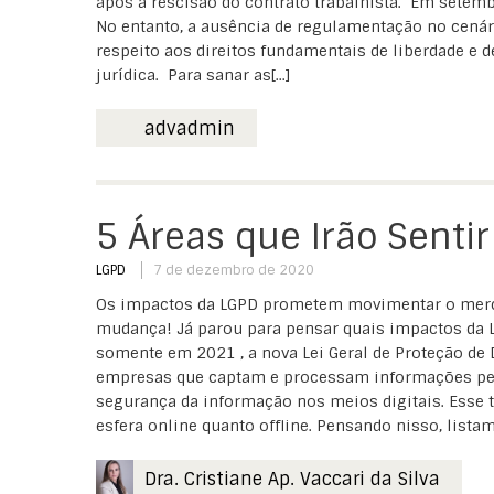
após a rescisão do contrato trabalhista. Em setembr
No entanto, a ausência de regulamentação no cenári
respeito aos direitos fundamentais de liberdade e d
jurídica. Para sanar as[...]
advadmin
5 Áreas que Irão Senti
LGPD
7 de dezembro de 2020
Os impactos da LGPD prometem movimentar o mercad
mudança! Já parou para pensar quais impactos da L
somente em 2021 , a nova Lei Geral de Proteção de
empresas que captam e processam informações pess
segurança da informação nos meios digitais. Esse t
esfera online quanto offline. Pensando nisso, listam
Dra. Cristiane Ap. Vaccari da Silva