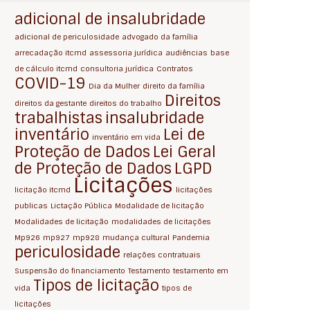
adicional de insalubridade
adicional de periculosidade
advogado da família
arrecadação itcmd
assessoria jurídica
audiências
base
de cálculo itcmd
consultoria jurídica
Contratos
COVID-19
Dia da Mulher
direito da família
Direitos
direitos da gestante
direitos do trabalho
trabalhistas
insalubridade
inventário
Lei de
inventário em vida
Proteção de Dados
Lei Geral
de Proteção de Dados
LGPD
Licitações
licitação itcmd
licitações
publicas
Lictação Pública
Modalidade de licitação
Modalidades de licitação
modalidades de licitações
Mp926
mp927
mp928
mudança cultural
Pandemia
periculosidade
relações contratuais
Suspensão do financiamento
Testamento
testamento em
Tipos de licitação
vida
tipos de
licitações