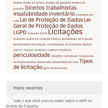
Mulher
direito da família
direitos da gestante
direitos do
Direitos trabalhistas
trabalho
insalubridade
inventário
inventário em
Lei de Proteção de Dados
Lei
vida
Geral de Proteção de Dados
Licitações
LGPD
licitação itcmd
licitações publicas
Lictação Pública
Modalidade de licitação
Modalidades de licitação
modalidades de licitações
Mp926
mp927
mp928
mudança cultural
Pandemia
periculosidade
relações contratuais
Suspensão
Tipos
do financiamento
Testamento
testamento em vida
de licitação
tipos de licitações
Posts recentes
Tudo o que você precisa saber sobre a LGPD no
Direito do Trabalho