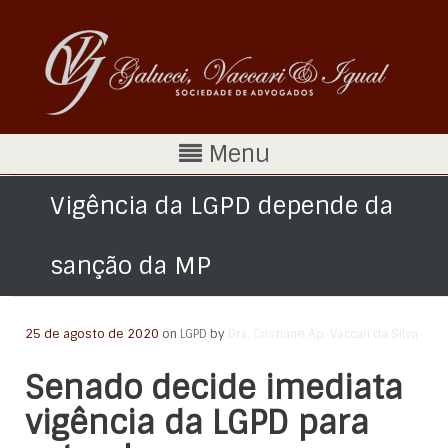
Menu
Vigência da LGPD depende da
sanção da MP
25 de agosto de 2020
on
LGPD
by
Dra. Cristiane Ap. Vaccari da Silva
Senado decide imediata
vigência da LGPD para